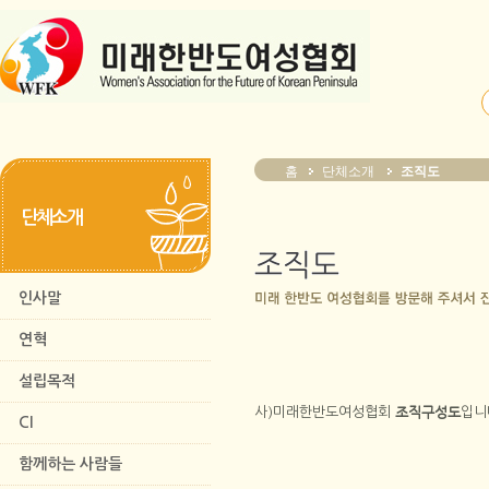
홈
단체소개
조직도
단체소개
인사말
연혁
설립목적
조직구성도
사)미래한반도여성협회
입니
CI
함께하는 사람들